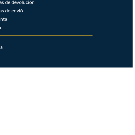
cas de devolución
cas de envió
enta
o
ia