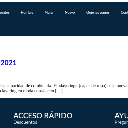
uentos
Hombre
Mujer
Nuevo
Quienes somos
Cont
l 2021
a capacidad de combinarla. El «layering» (capas de ropa) es la nueva t
o layering en moda consiste en […]
ACCESO RÁPIDO
AY
Descuentos
Pregun