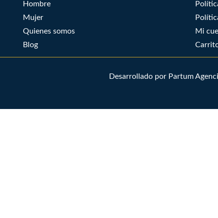
Hombre
Políti
Mujer
Políti
Quienes somos
Mi cu
Blog
Carrit
Desarrollado por Partum Agenc