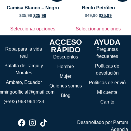
Camisa Blanco – Negro
Recto Petróleo
$
35,99
$
25,99
$
49,90
$
25,99
Seleccionar opciones
Seleccionar opciones
ACCESO
AYUDA
RÁPIDO
Ropa para la vida
Preguntas
real
frecuentes
Descuentos
Batalla de Tarqui y
Políticas de
Hombre
Morales
devolución
Mujer
Ambato, Ecuador
Políticas de envió
Quienes somos
ammingoofficial@gmail.com
Mi cuenta
Blog
(+593) 968 964 223
Carrito
Desarrollado por Partum
Agencia