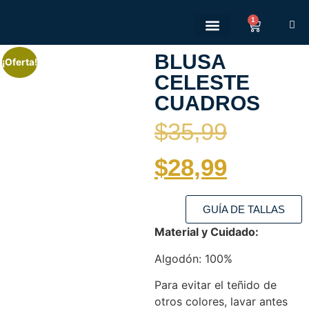
1
Quienes somos
Políticas de Privacidad
Políticas de devolución
BLUSA
¡Oferta!
CELESTE
CUADROS
$
35,99
$
28,99
GUÍA DE TALLAS
Material y Cuidado:
Algodón: 100%
Para evitar el teñido de
otros colores, lavar antes