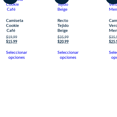
Camiseta
Recto
Cam
Cookie
Tejido
Ver
Café
Beige
Men
$
19,99
$
35,99
$
35,
$
15,99
$
20,99
$
25,
Seleccionar
Seleccionar
Sele
opciones
opciones
op