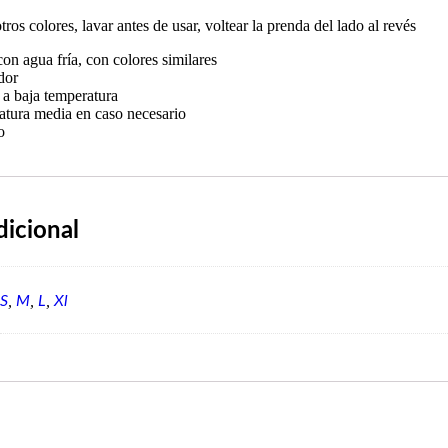
tros colores, lavar antes de usar, voltear la prenda del lado al revés
on agua fría, con colores similares
dor
 a baja temperatura
atura media en caso necesario
o
dicional
,
,
,
S
M
L
Xl