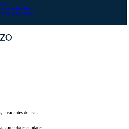
ontacto
olíticas de Privacidad
olíticas de devolución
AZO
s, lavar antes de usar,
a, con colores similares