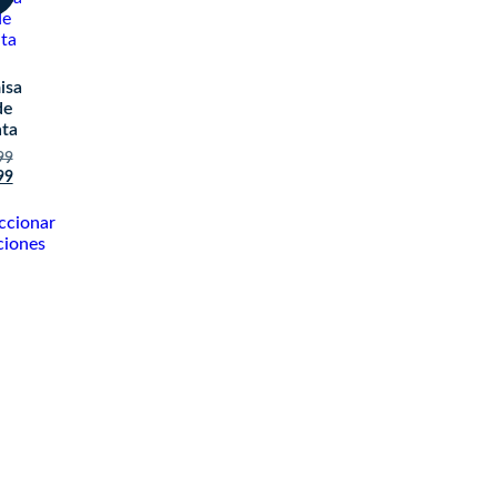
isa
de
ta
99
99
ccionar
ciones