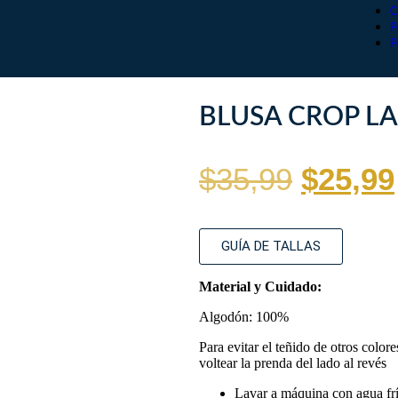
C
P
P
BLUSA CROP L
$
35,99
$
25,99
GUÍA DE TALLAS
Material y Cuidado:
Algodón: 100%
Para evitar el teñido de otros colore
voltear la prenda del lado al revés
Lavar a máquina con agua frí