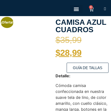
0
Quienes somos
Políticas de Privacidad
Políticas de devolución
CAMISA AZUL
¡Oferta!
CUADROS
$
35,99
$
28,99
GUÍA DE TALLAS
Detalle:
Cómoda camisa
confeccionada en nuestra
suave tela de lino, de color
amarillo, con cuello clásico,
manga larga, botones en la