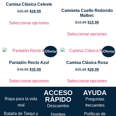
Camisa Clásica Celeste
Camiseta Cuello Redondo
$
35,99
$
28,99
Malbec
$
19,99
$
15,99
Seleccionar opciones
Seleccionar opciones
¡Oferta!
¡Oferta!
Pantalón Recto Azul
Camisa Clásica Rosa
$
49,99
$
35,99
$
35,99
$
28,99
Seleccionar opciones
Seleccionar opciones
ACCESO
AYUDA
RÁPIDO
Ropa para la vida
Preguntas
real
frecuentes
Descuentos
Batalla de Tarqui y
Políticas de
Hombre