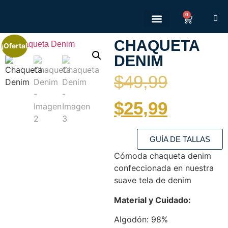
0
Quienes somos
Políticas de Privacidad
Políticas de devolución
CHAQUETA
¡Oferta!
DENIM
$
49,99
$
25,99
GUÍA DE TALLAS
Cómoda chaqueta denim
confeccionada en nuestra
suave tela de denim
Material y Cuidado:
Algodón: 98%