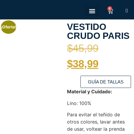
0
Quienes somos
Políticas de Privacidad
Políticas de devolución
VESTIDO
¡Oferta!
CRUDO PARIS
$
45,99
$
38,99
GUÍA DE TALLAS
Material y Cuidado:
Lino: 100%
Para evitar el teñido de
otros colores, lavar antes
de usar, voltear la prenda